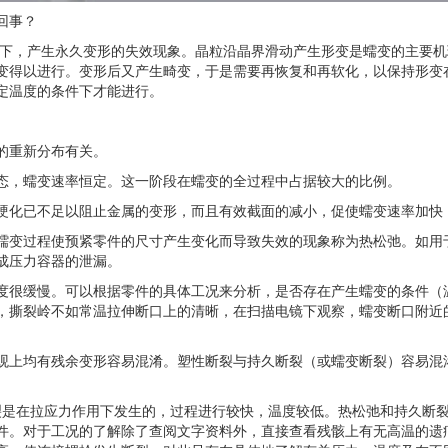
回事？
下，产生永久变形的失效现象。晶粒沿晶界滑动产生形变是蠕变的主要机
变得以进行。变形后又产生畸变，于是需要再恢复和再软化，以保持形变
定温度的条件下才能进行。
的重新分布有关。
，蠕变速率恒定。这一阶段在蠕变的全过程中占据较大的比例。
化已不足以阻止金属的变形，而且有效截面的减小，促使蠕变速率加快
变过程使预紧零件的尺寸产生变化而导致失效的现象称为热松弛。如用
成压力容器的泄漏。
很缓慢。可以根据零件的具体工况来分析，是否存在产生蠕变的条件（
，撕裂岭不如常温拉伸断口上的清晰，在扫描电镜下观察，蠕变断口附近
上均有残余变形容易混淆。塑性断裂与持久断裂（或蠕变断裂）容易混
裂是在拉应力作用下发生的，过程进行较快，温度较低。热松弛和持久断
件。对于工况的了解除了查阅文字资料外，直接查看残骸上有无高温的遗