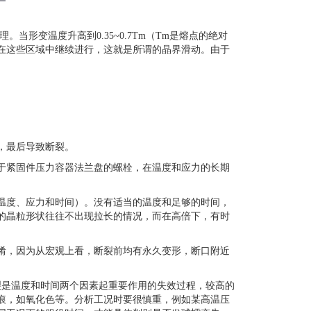
理。当形变温度升高到
0.35~0.7Tm
（
Tm
是熔点的绝对
在这些区域中继续进行，这就是所谓的晶界滑动。由于
，最后导致断裂。
于紧固件压力容器法兰盘的螺栓，在温度和应力的长期
温度、应力和时间）。没有适当的温度和足够的时间，
的晶粒形状往往不出现拉长的情况，而在高倍下，有时
淆，因为从宏观上看，断裂前均有永久变形，断口附近
裂是温度和时间两个因素起重要作用的失效过程，较高的
痕，如氧化色等。分析工况时要很慎重，例如某高温压