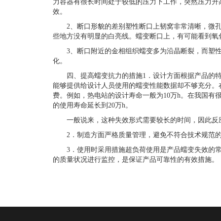
力容器有很长时间处于较低的压力下工作，突然压力升
效。
2
、断口形貌的差别塑性断口上韧窝非常清晰，微
些地方没有明显的白亮线。蠕变断口上，有可能看到氧
3
、断口附近的金相组织蠕变多为沿晶断裂，而塑
化。
四、提高蠕变抗力的措施
1
．设计方面根据产品的
能够提供给设计人员使用的蠕变性能数据却不够充分。
费。例如，热电站的设计寿命一般为
10
万
h
。在我国有
的使用寿命延长到
20
万
h
。
一般说来，这种失效形式需要较长的时间，因此反应
2
．制造方面严格质量管理，避免不符合技术规范
3
．使用时采用措施超负荷使用是产品蠕变失效的
的质量状况进行监控，是保证产品可靠性的有效措施。