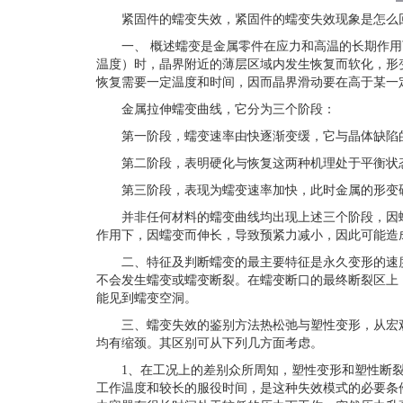
紧固件的蠕变失效，紧固件的蠕变失效现象是怎么
一、
概述蠕变是金属零件在应力和高温的长期作用
温度）时，晶界附近的薄层区域内发生恢复而软化，形
恢复需要一定温度和时间，因而晶界滑动要在高于某一
金属拉伸蠕变曲线，它分为三个阶段：
第一阶段，蠕变速率由快逐渐变缓，它与晶体缺陷
第二阶段，表明硬化与恢复这两种机理处于平衡状态
第三阶段，表现为蠕变速率加快，此时金属的形变硬
并非任何材料的蠕变曲线均出现上述三个阶段，因蠕
作用下，因蠕变而伸长，导致预紧力减小，因此可能造
二、特征及判断蠕变的最主要特征是永久变形的速度
不会发生蠕变或蠕变断裂。在蠕变断口的最终断裂区上
能见到蠕变空洞。
三、蠕变失效的鉴别方法热松弛与塑性变形，从宏观
均有缩颈。其区别可从下列几方面考虑。
1
、在工况上的差别众所周知，塑性变形和塑性断
工作温度和较长的服役时间，是这种失效模式的必要条