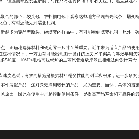
高，使连接螺栓发生断裂，对此只有在具体地了解有关压力、温度及在不
孔聚合的部位比较尖锐，在扫描电镜下观察这些地方呈现白亮线条。蠕变
化色，有时还能见到蠕变孔洞。
性断裂多为穿晶型断裂。经蠕变的样品中，有可能看到蠕变孔洞，此外，
特点，正确地选择材料和确定零件尺寸至关重要。近年来为适应产品的使
在这种情况下，一方面有可能出现由于设计的应力水平偏高而导致早期失
很多
540
度，
10MPa
电站高压锅炉的主蒸汽管道貌岸然已相继达到设计寿命
速度迟缓，有效的措施是根据材料蠕变性能的测试和积累，进一步研究
的零件装配产品，这对失效周期较长的产品，尤为重要。当然，具体的措
常见原因，因此在使用中严格控制使用条件，是提高产品寿命和可靠性的