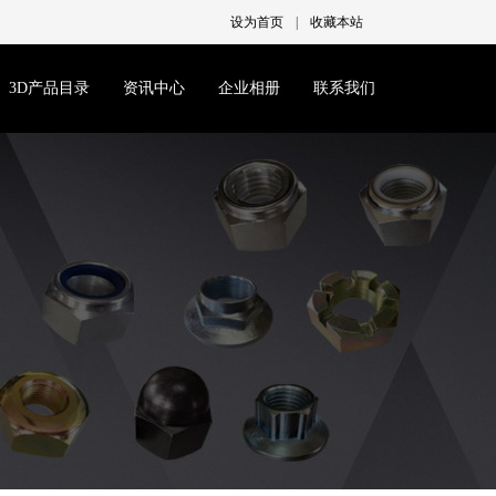
设为首页
|
收藏本站
3D产品目录
资讯中心
企业相册
联系我们