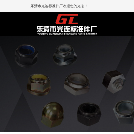
乐清市光连标准件厂欢迎您的光临！