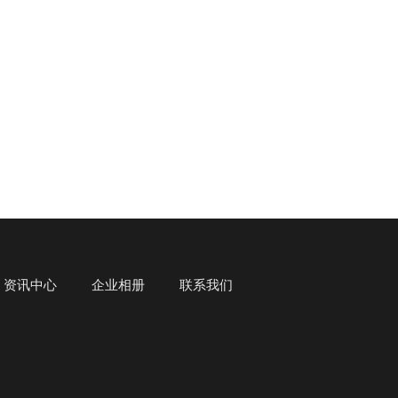
资讯中心
企业相册
联系我们
号