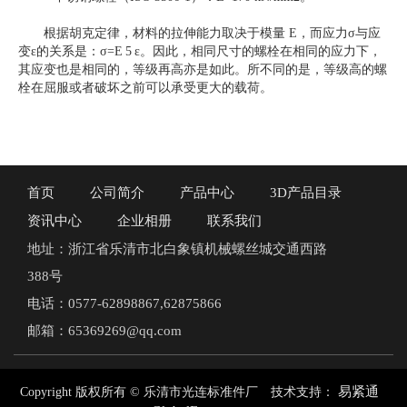
根据胡克定律，材料的拉伸能力取决于模量 E，而应力σ与应
变ε的关系是：σ=E 5 ε。因此，相同尺寸的螺栓在相同的应力下，
其应变也是相同的，等级再高亦是如此。所不同的是，等级高的螺
栓在屈服或者破坏之前可以承受更大的载荷。
首页
公司简介
产品中心
3D产品目录
资讯中心
企业相册
联系我们
地址：浙江省乐清市北白象镇机械螺丝城交通西路
388号
电话：0577-62898867,62875866
邮箱：65369269@qq.com
易紧通
Copyright 版权所有 © 乐清市光连标准件厂
技术支持：