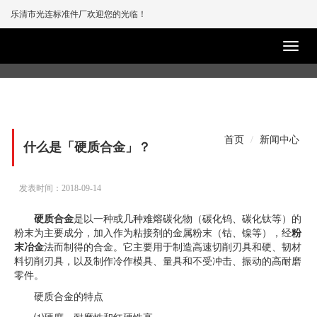
乐清市光连标准件厂欢迎您的光临！
首页
新闻中心
什么是「硬质合金」？
发表时间：2018-09-14
硬质合金
是以一种或几种难熔碳化物（碳化钨、碳化钛等）的
粉末为主要成分，加入作为粘接剂的金属粉末（钴、镍等），经
粉
末冶金
法而制得的合金。它主要用于制造高速切削刃具和硬、韧材
料切削刃具，以及制作冷作模具、量具和不受冲击、振动的高耐磨
零件。
硬质合金的特点