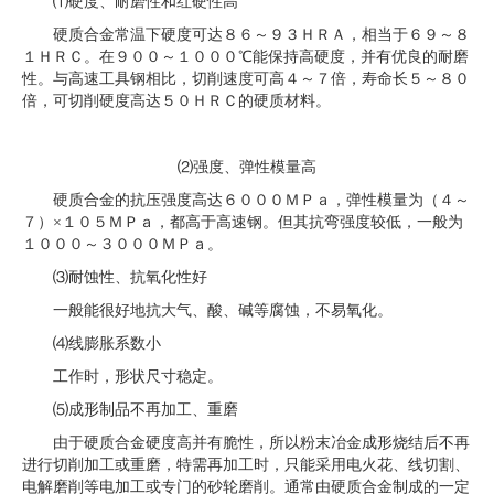
⑴硬度、耐磨性和红硬性高
硬质合金常温下硬度可达８６～９３ＨＲＡ，相当于６９～８
１ＨＲＣ。在９００～１０００℃能保持高硬度，并有优良的耐磨
性。与高速工具钢相比，切削速度可高４～７倍，寿命长５～８０
倍，可切削硬度高达５０ＨＲＣ的硬质材料。
⑵强度、弹性模量高
硬质合金的抗压强度高达６０００ＭＰａ，弹性模量为（４～
７）×１０５ＭＰａ，都高于高速钢。但其抗弯强度较低，一般为
１０００～３０００ＭＰａ。
⑶耐蚀性、抗氧化性好
一般能很好地抗大气、酸、碱等腐蚀，不易氧化。
⑷线膨胀系数小
工作时，形状尺寸稳定。
⑸成形制品不再加工、重磨
由于硬质合金硬度高并有脆性，所以粉末冶金成形烧结后不再
进行切削加工或重磨，特需再加工时，只能采用电火花、线切割、
电解磨削等电加工或专门的砂轮磨削。通常由硬质合金制成的一定