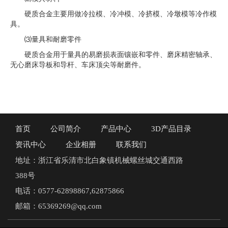
硬质合金主要用做冷拉模、冷冲模、冷挤模、冷墩模等冷作模
具。
⑶量具和耐磨零件
硬质合金用于量具的易磨损表面镶嵌和零件、磨床精密轴承、
无心磨床导板和导杆、车床顶尖等耐磨件。
首页
公司简介
产品中心
3D产品目录
资讯中心
企业相册
联系我们
地址：浙江省乐清市北白象镇机械螺丝城交通西路
388号
电话：0577-62898867,62875866
邮箱：65369269@qq.com