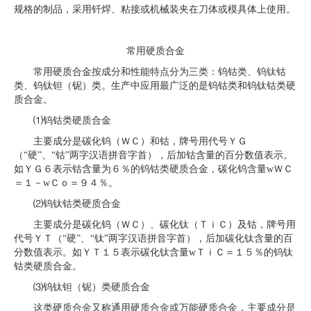
规格的制品，采用钎焊、粘接或机械装夹在刀体或模具体上使用。
常用硬质合金
常用硬质合金按成分和性能特点分为三类：钨钴类、钨钛钴
类、钨钛钽（铌）类。生产中应用最广泛的是钨钴类和钨钛钴类硬
质合金。
⑴钨钴类硬质合金
主要成分是碳化钨（ＷＣ）和钴，牌号用代号ＹＧ
（“硬”、“钴”两字汉语拼音字首），后加钴含量的百分数值表示。
如ＹＧ６表示钴含量为６％的钨钴类硬质合金，碳化钨含量wＷＣ
＝１－wＣｏ＝９４％。
⑵钨钛钴类硬质合金
主要成分是碳化钨（ＷＣ）、碳化钛（ＴｉＣ）及钴，牌号用
代号ＹＴ（“硬”、“钛”两字汉语拼音字首），后加碳化钛含量的百
分数值表示。如ＹＴ１５表示碳化钛含量wＴｉＣ＝１５％的钨钛
钴类硬质合金。
⑶钨钛钽（铌）类硬质合金
这类硬质合金又称通用硬质合金或万能硬质合金，主要成分是