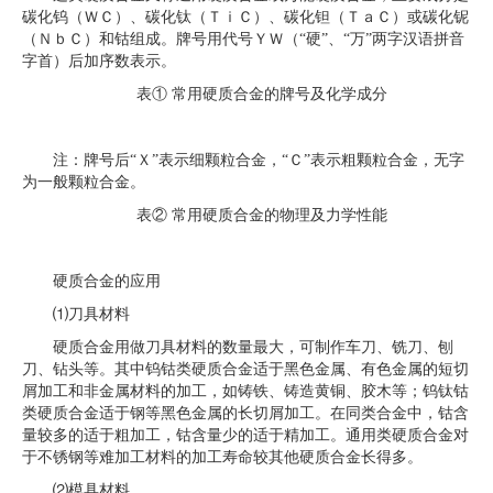
碳化钨（ＷＣ）、碳化钛（ＴｉＣ）、碳化钽（ＴａＣ）或碳化铌
（ＮｂＣ）和钴组成。牌号用代号ＹＷ（“硬”、“万”两字汉语拼音
字首）后加序数表示。
表① 常用硬质合金的牌号及化学成分
注：牌号后“Ｘ”表示细颗粒合金，“Ｃ”表示粗颗粒合金，无字
为一般颗粒合金。
表② 常用硬质合金的物理及力学性能
硬质合金的应用
⑴刀具材料
硬质合金用做刀具材料的数量最大，可制作车刀、铣刀、刨
刀、钻头等。其中钨钴类硬质合金适于黑色金属、有色金属的短切
屑加工和非金属材料的加工，如铸铁、铸造黄铜、胶木等；钨钛钴
类硬质合金适于钢等黑色金属的长切屑加工。在同类合金中，钴含
量较多的适于粗加工，钴含量少的适于精加工。通用类硬质合金对
于不锈钢等难加工材料的加工寿命较其他硬质合金长得多。
⑵模具材料