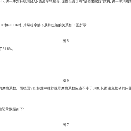
 进一步对标德国MAN原装车轮螺母, 该螺母设计有“薄壁带螺纹”结构, 进一步均
08和u=0.16时, 其螺栓摩擦下属和扭矩的关系如下图所示:
图 5
81.8%。
图 6
擦系数。而德国VDI标准中推荐螺母摩擦系数应该不小于0.08, 从而避免松动的问题,
验记录数据如下:
图 7