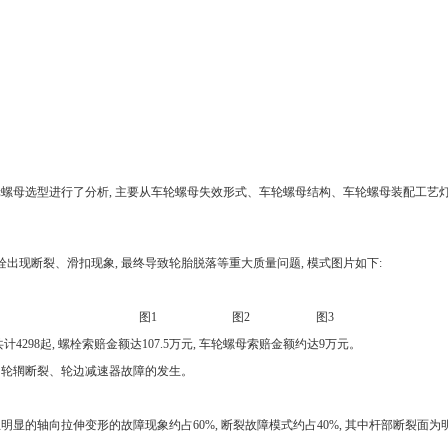
母选型进行了分析, 主要从车轮螺母失效形式、车轮螺母结构、车轮螺母装配工艺灯方
断裂、滑扣现象, 最终导致轮胎脱落等重大质量问题, 模式图片如下:
图1 图2 图3
计4298起, 螺栓索赔金额达107.5万元, 车轮螺母索赔金额约达9万元。
轮辋断裂、轮边减速器故障的发生。
生明显的轴向拉伸变形的故障现象约占60%, 断裂故障模式约占40%, 其中杆部断裂面