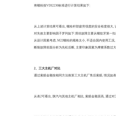
将螺栓按VDI2230标准进行计算结果如下:
从上述计算结果可看出, 螺栓杆部疲劳强度的安全裕度很大, 
对失效主要影响因子罗列如下:滑丝故障主要从螺纹牙第一扣开始出现
从设计因素考虑, M22螺栓的规格太小, 不适合国内使用工况,
断裂故障前面分析为先松后断, 主要印象因素为摩擦系数过大, 轴
2、三大主机厂对比
通过索赔金额按相同方法推算三大主机厂售后索赔, 情况如表
从表2可看出, 陕汽与其他主机厂相比, 索赔金额居高, 通过