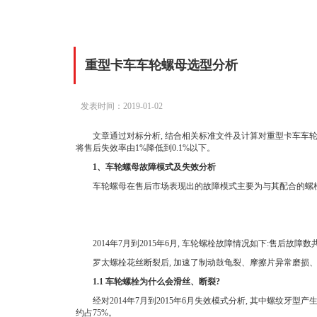
重型卡车车轮螺母选型分析
发表时间：2019-01-02
文章通过对标分析, 结合相关标准文件及计算对重型卡车车轮螺
将售后失效率由1%降低到0.1%以下。
1、车轮螺母故障模式及失效分析
车轮螺母在售后市场表现出的故障模式主要为与其配合的螺栓出现
2014年7月到2015年6月, 车轮螺栓故障情况如下:售后故障数共
罗太螺栓花丝断裂后, 加速了制动鼓龟裂、摩擦片异常磨损、
1.1 车轮螺栓为什么会滑丝、断裂?
经对2014年7月到2015年6月失效模式分析, 其中螺纹牙型产
约占75%。