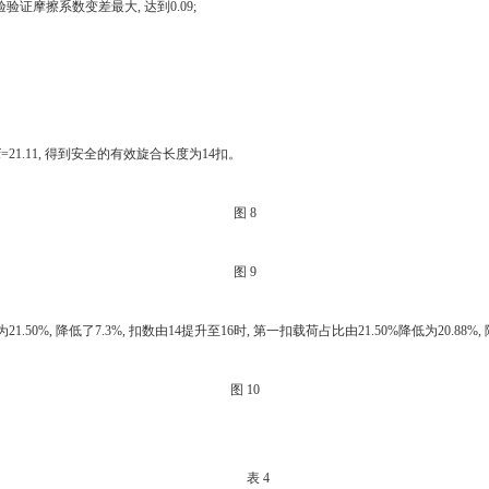
证摩擦系数变差最大, 达到0.09;
eff=21.11, 得到安全的有效旋合长度为14扣。
图 8
图 9
50%, 降低了7.3%, 扣数由14提升至16时, 第一扣载荷占比由21.50%降低为20.88%,
图 10
表 4