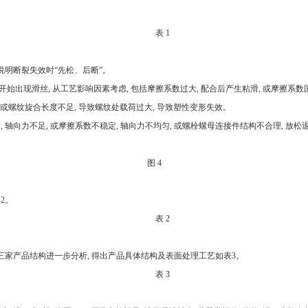
表 1
说明断裂失效时“先松、后断”。
滑丝, 从工艺影响因素考虑, 包括摩擦系数过大, 配合后产生粘滑, 或摩擦系数国
 或螺纹旋合长度不足, 导致螺纹处载荷过大, 导致塑性变形失效。
向力不足, 或摩擦系数不稳定, 轴向力不均匀, 或螺栓螺母连接件结构不合理, 放松
图 4
2。
表 2
对三家产品结构进一步分析, 得出产品具体结构及表面处理工艺如表3。
表 3