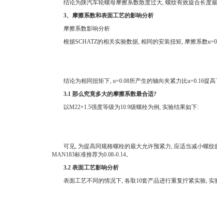
结论为陕汽车轮螺母摩擦系数散度过大, 螺纹有效旋合长度最小,
3、摩擦系数和表面工艺的影响分析
摩擦系数影响分析
根据SCHATZ的相关实验数据, 相同的安装扭矩, 摩擦系数u=0.
结论为相同扭矩下, u=0.08所产生的轴向夹紧力比u=0.16提高了
3.1 那么究竟多大的摩擦系数最合适?
以M22×1.5强度等级为10.9级螺栓为例, 实验结果如下:
可见, 为提高同规格螺栓的最大允许预紧力, 应适当减小螺纹的摩
MAN183标准推荐为0.08-0.14。
3.2 表面工艺影响分析
表面工艺不同的情况下, 各取10套产品进行重复拧紧实验, 实