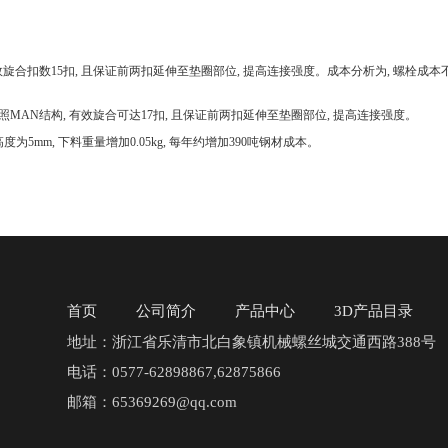
合扣数15扣, 且保证前两扣延伸至垫圈部位, 提高连接强度。成本分析为, 螺栓成本不变, 
照MAN结构, 有效旋合可达17扣, 且保证前两扣延伸至垫圈部位, 提高连接强度。
度为5mm, 下料重量增加0.05kg, 每年约增加390吨钢材成本。
首页
公司简介
产品中心
3D产品目录
地址：浙江省乐清市北白象镇机械螺丝城交通西路388
电话：0577-62898867,62875866
邮箱：65369269@qq.com