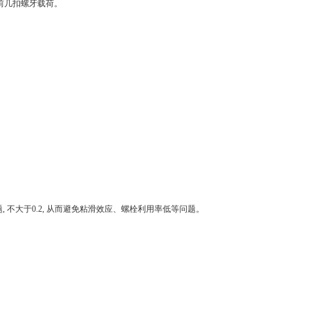
布前几扣螺牙载荷。
 不大于0.2, 从而避免粘滑效应、螺栓利用率低等问题。