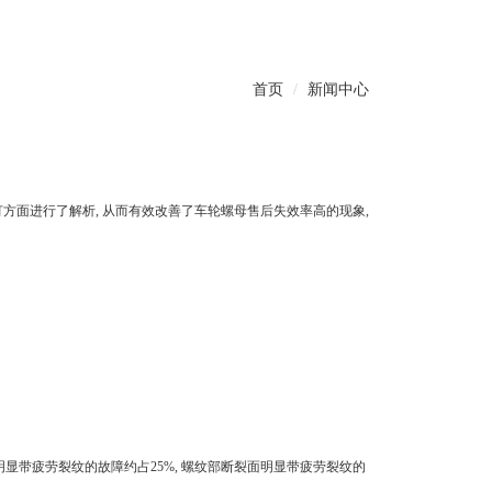
首页
新闻中心
面进行了解析, 从而有效改善了车轮螺母售后失效率高的现象,
为明显带疲劳裂纹的故障约占25%, 螺纹部断裂面明显带疲劳裂纹的