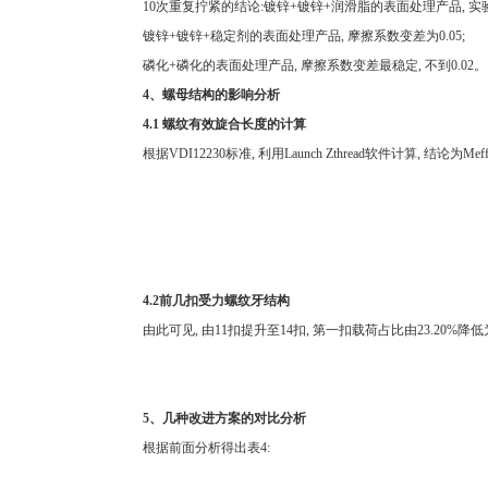
10次重复拧紧的结论:镀锌+镀锌+润滑脂的表面处理产品, 实验验
镀锌+镀锌+稳定剂的表面处理产品, 摩擦系数变差为0.05;
磷化+磷化的表面处理产品, 摩擦系数变差最稳定, 不到0.02。
4、螺母结构的影响分析
4.1 螺纹有效旋合长度的计算
根据VDI12230标准, 利用Launch Zthread软件计算, 结论为M
4.2前几扣受力螺纹牙结构
由此可见, 由11扣提升至14扣, 第一扣载荷占比由23.20%降低为21.
5、几种改进方案的对比分析
根据前面分析得出表4: