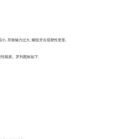
小, 导致轴力过大, 螺纹牙出现塑性变形。
退性能差。罗列图标如下: