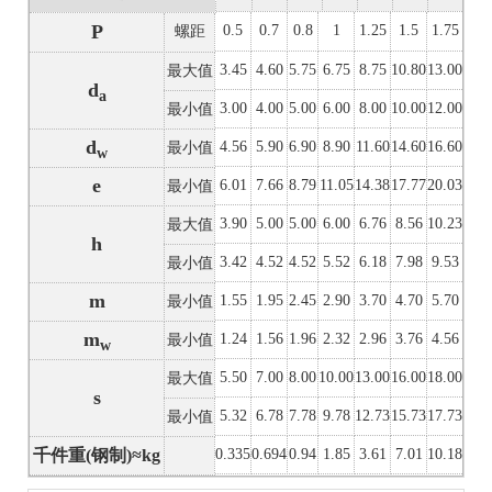
P
0.5
0.7
0.8
1
1.25
1.5
1.75
螺距
3.45
4.60
5.75
6.75
8.75
10.80
13.00
最大值
d
a
3.00
4.00
5.00
6.00
8.00
10.00
12.00
最小值
d
4.56
5.90
6.90
8.90
11.60
14.60
16.60
最小值
w
e
6.01
7.66
8.79
11.05
14.38
17.77
20.03
最小值
3.90
5.00
5.00
6.00
6.76
8.56
10.23
最大值
h
3.42
4.52
4.52
5.52
6.18
7.98
9.53
最小值
m
1.55
1.95
2.45
2.90
3.70
4.70
5.70
最小值
m
1.24
1.56
1.96
2.32
2.96
3.76
4.56
最小值
w
5.50
7.00
8.00
10.00
13.00
16.00
18.00
最大值
s
5.32
6.78
7.78
9.78
12.73
15.73
17.73
最小值
千件重(钢制)≈kg
0.335
0.694
0.94
1.85
3.61
7.01
10.18