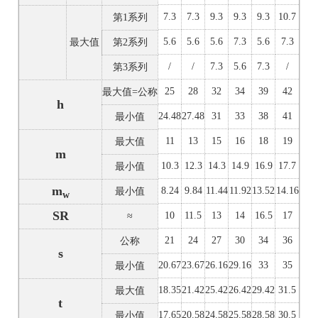
7.3
7.3
9.3
9.3
9.3
10.7
第1系列
5.6
5.6
5.6
7.3
5.6
7.3
最大值
第2系列
/
/
7.3
5.6
7.3
/
第3系列
25
28
32
34
39
42
最大值=公称
h
24.48
27.48
31
33
38
41
最小值
11
13
15
16
18
19
最大值
m
10.3
12.3
14.3
14.9
16.9
17.7
最小值
m
8.24
9.84
11.44
11.92
13.52
14.16
最小值
w
SR
10
11.5
13
14
16.5
17
≈
21
24
27
30
34
36
公称
s
20.67
23.67
26.16
29.16
33
35
最小值
18.35
21.42
25.42
26.42
29.42
31.5
最大值
t
17.65
20.58
24.58
25.58
28.58
30.5
最小值