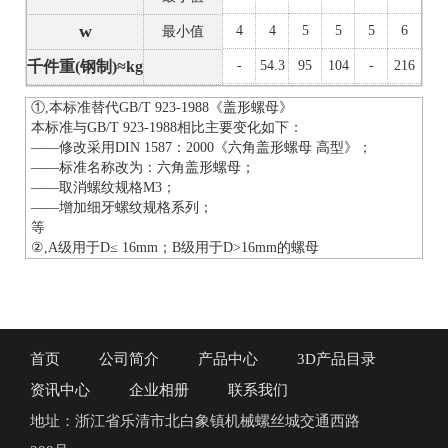
w
4
4
5
5
5
6
最小值
千件重(钢制)≈kg
-
54.3
95
104
-
216
①,本标准替代GB/T 923-1988《盖形螺母》
本标准与GB/T 923-1988相比主要变化如下：
——修改采用DIN 1587：2000《六角盖形螺母 高型》；
——标准名称改为：六角盖形螺母；
——取消螺纹规格M3；
——增加细牙螺纹规格系列；
等
②,A级用于D≤ 16mm；B级用于D>16mm的螺母
首页
公司简介
产品中心
3D产品目录
资讯中心
企业相册
联系我们
地址：浙江省乐清市北白象镇机械螺丝城交通西路