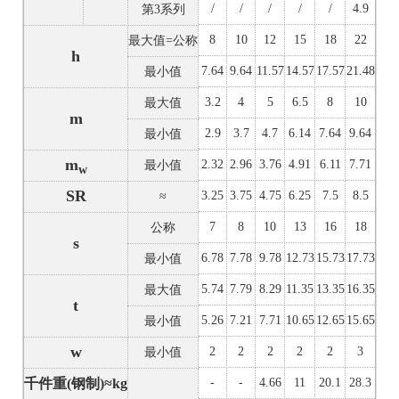
/
/
/
/
/
4.9
第3系列
8
10
12
15
18
22
最大值=公称
h
7.64
9.64
11.57
14.57
17.57
21.48
最小值
3.2
4
5
6.5
8
10
最大值
m
2.9
3.7
4.7
6.14
7.64
9.64
最小值
m
2.32
2.96
3.76
4.91
6.11
7.71
最小值
w
SR
3.25
3.75
4.75
6.25
7.5
8.5
≈
7
8
10
13
16
18
公称
s
6.78
7.78
9.78
12.73
15.73
17.73
最小值
5.74
7.79
8.29
11.35
13.35
16.35
最大值
t
5.26
7.21
7.71
10.65
12.65
15.65
最小值
w
2
2
2
2
2
3
最小值
千件重(钢制)≈kg
-
-
4.66
11
20.1
28.3