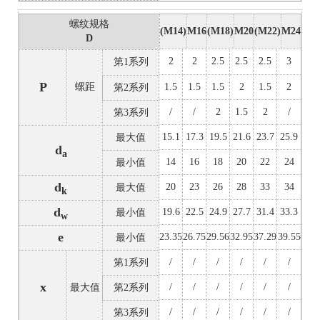
螺纹规格
(M14)
M16
(M18)
M20
(M22)
M24
D
2
2
2.5
2.5
2.5
3
第1系列
P
螺距
1.5
1.5
1.5
2
1.5
2
第2系列
/
/
2
1.5
2
/
第3系列
15.1
17.3
19.5
21.6
23.7
25.9
最大值
d
a
14
16
18
20
22
24
最小值
d
20
23
26
28
33
34
最大值
k
d
19.6
22.5
24.9
27.7
31.4
33.3
最小值
w
e
23.35
26.75
29.56
32.95
37.29
39.55
最小值
/
/
/
/
/
/
第1系列
x
/
/
/
/
/
/
最大值
第2系列
/
/
/
/
/
/
第3系列